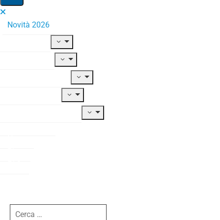
Novità 2026
Il Fondo
Adesione
Contribuzione
Prestazioni
Documentazione
Modulistica
News
Blog
FAQ