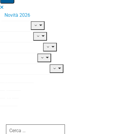
Novità 2026
Il Fondo
Adesione
Contribuzione
Prestazioni
Documentazione
Modulistica
News
Blog
FAQ