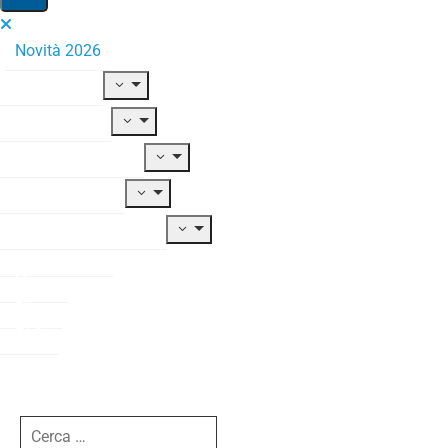
Novità 2026
Il Fondo
Adesione
Contribuzione
Prestazioni
Documentazione
Modulistica
News
Blog
FAQ