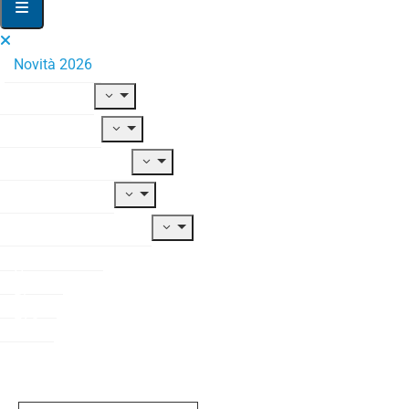
Novità 2026
Il Fondo
Adesione
Contribuzione
Prestazioni
Documentazione
Modulistica
News
Blog
FAQ