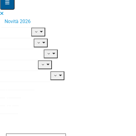
Novità 2026
Il Fondo
Adesione
Contribuzione
Prestazioni
Documentazione
Modulistica
News
Blog
FAQ