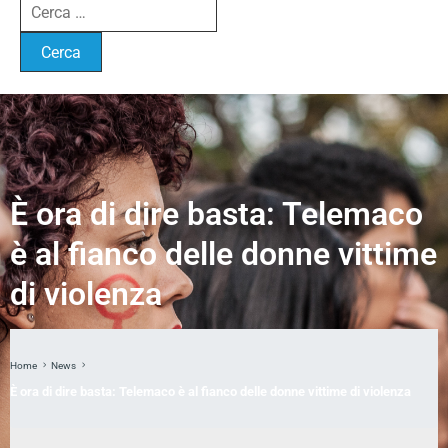
È ora di dire basta: Telemaco
è al fianco delle donne vittime
di violenza
Home
News
È ora di dire basta: Telemaco è al fianco delle donne vittime di violenza