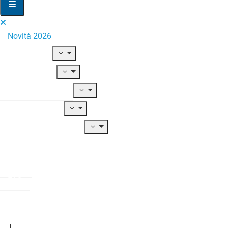
Novità 2026
Il Fondo
Adesione
Contribuzione
Prestazioni
Documentazione
Modulistica
News
Blog
FAQ