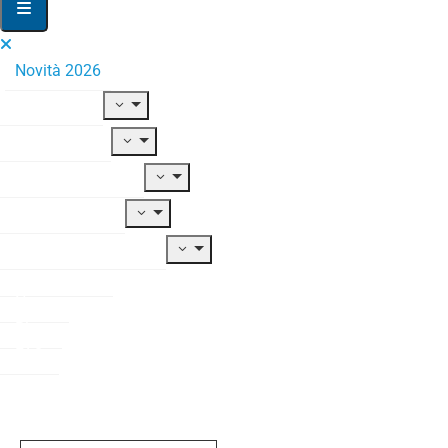
Novità 2026
Il Fondo
Adesione
Contribuzione
Prestazioni
Documentazione
Modulistica
News
Blog
FAQ