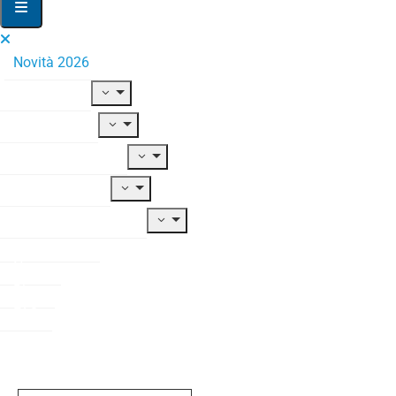
Novità 2026
Il Fondo
Adesione
Contribuzione
Prestazioni
Documentazione
Modulistica
News
Blog
FAQ