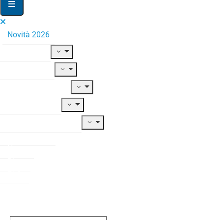
Novità 2026
Il Fondo
Adesione
Contribuzione
Prestazioni
Documentazione
Modulistica
News
Blog
FAQ