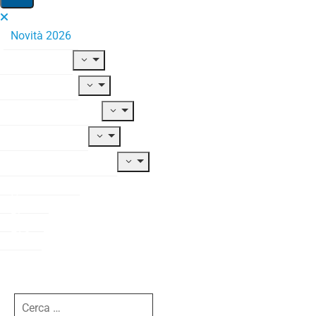
Novità 2026
Il Fondo
Adesione
Contribuzione
Prestazioni
Documentazione
Modulistica
News
Blog
FAQ