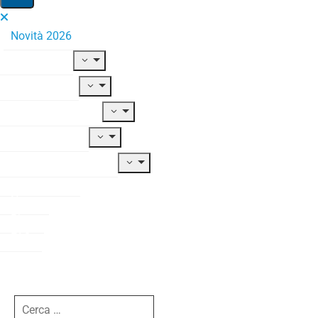
Novità 2026
Il Fondo
Adesione
Contribuzione
Prestazioni
Documentazione
Modulistica
News
Blog
FAQ