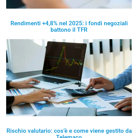
Rendimenti +4,8% nel 2025: i fondi negoziali
battono il TFR
Rischio valutario: cos’è e come viene gestito da
Telemaco