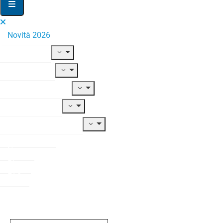
Novità 2026
Il Fondo
Adesione
Contribuzione
Prestazioni
Documentazione
Modulistica
News
Blog
FAQ