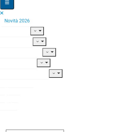
Novità 2026
Il Fondo
Adesione
Contribuzione
Prestazioni
Documentazione
Modulistica
News
Blog
FAQ