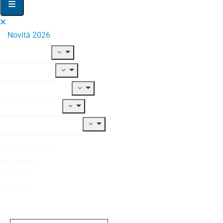
Novità 2026
Il Fondo
Adesione
Contribuzione
Prestazioni
Documentazione
Modulistica
News
Blog
FAQ