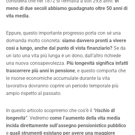
considera che nel 1872 si fermava a soli 29,8 anni:
in
meno di due secoli abbiamo guadagnato oltre 50 anni di
vita media
.
Eppure, questo importante progresso porta con sé una
domanda molto concreta:
siamo davvero pronti a vivere
così a lungo, anche dal punto di vista finanziario?
Se da
un lato una vita più lunga è un dono, dall’altro richiede
una nuova consapevolezza.
Più longevità significa infatti
trascorrere più anni in pensione
, e questo comporta che
le risorse economiche accumulate durante la vita
lavorativa dovranno coprire un periodo temporale più
ampio rispetto al passato.
In questo articolo scopriremo che cos’è il
“rischio di
longevità”
. Vedremo
come l’aumento della vita media
incida direttamente sull’assegno pensionistico pubblico
e
quali strumenti esistano per avere una maggiore